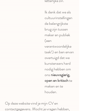
letterlijke zin.
Ik denk dat we als
cultuurinstellingen
de belangrijkste
brug zijn tussen
maker en publiek
(een
verantwoordelijke
taak!) en ben ervan
overtuigd dat we
kunstenaars hard
nodig hebben om
ons
nieuwsgierig,
open en kritisch
te
maken en te
houden.
Op deze website vind je mijn CV en
contactgegevens. Mocht je vragen hebben,