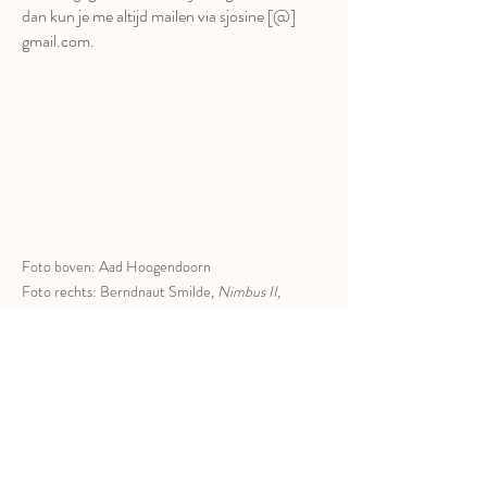
dan kun je me altijd mailen via sjosine [@]
gmail.com.
Foto boven: Aad Hoogendoorn
Foto rechts: Berndnaut Smilde,
Nimbus II,
2012
in de Mariakapel, Hoorn
(
fotograaf: Cassander Eeftinck Schattenkerk)